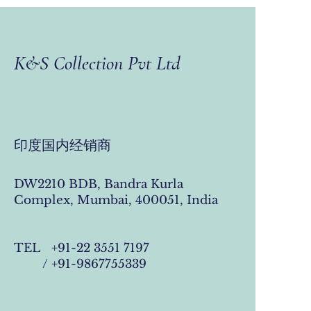
K&S Collection Pvt Ltd
印度国内经销商
DW2210 BDB, Bandra Kurla
Complex, Mumbai, 400051, India
TEL +91-22 3551 7197
/ +91-9867755339