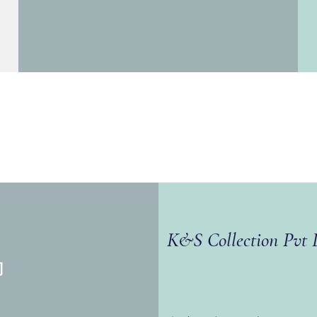
K&S Collection Pvt 
司